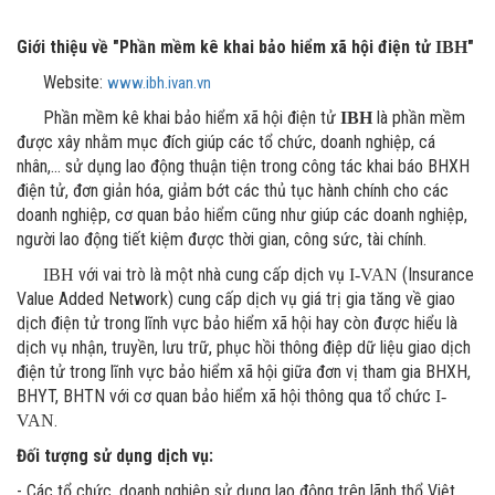
Email
Chọn dịch vụ cần hỗ trợ
*
*
Giới thiệu về "Phần mềm kê khai bảo hiểm xã hội điện tử
"
IBH
Website:
www.ibh.ivan.vn
Địa chỉ doanh nghiệp
*
Danh mục hỗ trợ
*
Phần mềm kê khai bảo hiểm xã hội điện tử
là phần mềm
IBH
được xây nhằm mục đích giúp các tổ chức, doanh nghiệp, cá
nhân,... sử dụng lao động thuận tiện trong công tác khai báo BHXH
Loại yêu cầu
*
điện tử, đơn giản hóa, giảm bớt các thủ tục hành chính cho các
Chọn sản phẩm/dịch vụ mua
*
doanh nghiệp, cơ quan bảo hiểm cũng như giúp các doanh nghiệp,
người lao động tiết kiệm được thời gian, công sức, tài chính.
với vai trò là một nhà cung cấp dịch vụ
(Insurance
IBH
I-VAN
Value Added Network) cung cấp dịch vụ giá trị gia tăng về giao
dịch điện tử trong lĩnh vực bảo hiểm xã hội hay còn được hiểu là
dịch vụ nhận, truyền, lưu trữ, phục hồi thông điệp dữ liệu giao dịch
Tôi đã đọc và xác nhận
Chính sách bảo vệ dữ
điện tử trong lĩnh vực bảo hiểm xã hội giữa đơn vị tham gia BHXH,
liệu cá nhân
Tôi đã đọc và xác nhận
Chính sách bảo vệ dữ
BHYT, BHTN với cơ quan bảo hiểm xã hội thông qua tổ chức
I-
liệu cá nhân
.
VAN
Đối tượng sử dụng dịch vụ:
- Các tổ chức, doanh nghiệp sử dụng lao động trên lãnh thổ Việt