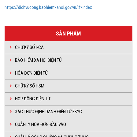
https://dichvucong.baohiemxahoi.gov.vn/#/index
SẢN PHẨM
CHỮ KÝ SỐ I-CA
BẢO HIỂM XÃ HỘI ĐIỆN TỬ
HÓA ĐƠN ĐIỆN TỬ
CHỮ KÝ SỐ HSM
HỢP ĐỒNG ĐIỆN TỬ
XÁC THỰC ĐỊNH DANH ĐIỆN TỬ EKYC
QUẢN LÝ HÓA ĐƠN ĐẦU VÀO