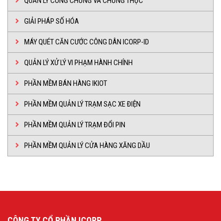
QUẢN LÝ CÔNG CHỨNG VÀ CHỨNG THỰC
GIẢI PHÁP SỐ HÓA
MÁY QUÉT CĂN CƯỚC CÔNG DÂN ICORP-ID
QUẢN LÝ XỬ LÝ VI PHẠM HÀNH CHÍNH
PHẦN MỀM BÁN HÀNG IKIOT
PHẦN MỀM QUẢN LÝ TRẠM SẠC XE ĐIỆN
PHẦN MỀM QUẢN LÝ TRẠM ĐỔI PIN
PHẦN MỀM QUẢN LÝ CỬA HÀNG XĂNG DẦU
CÔNG TY CỔ PHẦN ICORP