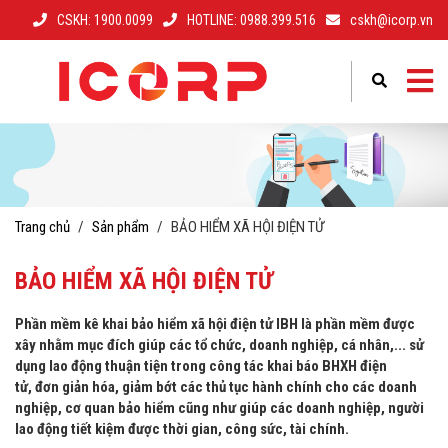
CSKH: 1900.0099
HOTLINE: 0988.399.516
cskh@icorp.vn
–
–
Vui lòng điền thông tin yêu cầu mua hàng
Điền thông tin để gửi yêu cầu hỗ trợ
Mã số thuế
Mã số thuế
*
*
Tên công ty
Họ và tên
*
*
Trang chủ
/
Sản phẩm
/
BẢO HIỂM XÃ HỘI ĐIỆN TỬ
BẢO HIỂM XÃ HỘI ĐIỆN TỬ
Họ và tên người liên hệ
Số điện thoại
*
*
Phần mềm kê khai bảo hiểm xã hội điện tử IBH là phần mềm được
xây nhằm mục đích giúp các tổ chức, doanh nghiệp, cá nhân,... sử
dụng lao động thuận tiện trong công tác khai báo BHXH điện
Số điện thoại
Email
*
*
tử, đơn giản hóa, giảm bớt các thủ tục hành chính cho các doanh
nghiệp, cơ quan bảo hiểm cũng như giúp các doanh nghiệp, người
lao động tiết kiệm được thời gian, công sức, tài chính.