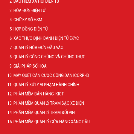
BẢO HIỂM XÃ HỘI ĐIỆN TỬ
HÓA ĐƠN ĐIỆN TỬ
CHỮ KÝ SỐ HSM
HỢP ĐỒNG ĐIỆN TỬ
XÁC THỰC ĐỊNH DANH ĐIỆN TỬ EKYC
QUẢN LÝ HÓA ĐƠN ĐẦU VÀO
QUẢN LÝ CÔNG CHỨNG VÀ CHỨNG THỰC
GIẢI PHÁP SỐ HÓA
MÁY QUÉT CĂN CƯỚC CÔNG DÂN ICORP-ID
QUẢN LÝ XỬ LÝ VI PHẠM HÀNH CHÍNH
PHẦN MỀM BÁN HÀNG IKIOT
PHẦN MỀM QUẢN LÝ TRẠM SẠC XE ĐIỆN
PHẦN MỀM QUẢN LÝ TRẠM ĐỔI PIN
PHẦN MỀM QUẢN LÝ CỬA HÀNG XĂNG DẦU