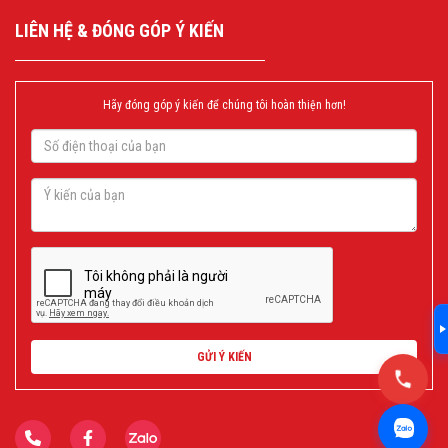
LIÊN HỆ & ĐÓNG GÓP Ý KIẾN
Hãy đóng góp ý kiến để chúng tôi hoàn thiện hơn!
GỬI Ý KIẾN