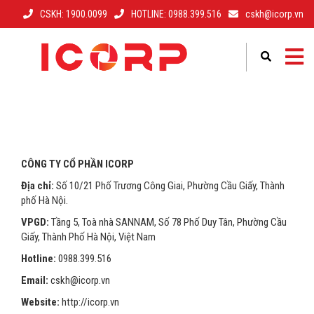
CSKH: 1900.0099
HOTLINE: 0988.399.516
cskh@icorp.vn
–
–
Điền thông tin để gửi yêu cầu hỗ trợ
Vui lòng điền thông tin yêu cầu mua hàng
Mã số thuế
Mã số thuế
*
*
Họ và tên
Tên công ty
*
*
CÔNG TY CỔ PHẦN ICORP
Địa chỉ:
Số 10/21 Phố Trương Công Giai, Phường Cầu Giấy, Thành
phố Hà Nội.
Số điện thoại
Họ và tên người liên hệ
*
*
VPGD:
Tầng 5, Toà nhà SANNAM, Số 78 Phố Duy Tân, Phường Cầu
Giấy, Thành Phố Hà Nội, Việt Nam
Hotline:
0988.399.516
Email
Số điện thoại
*
*
Email:
cskh@icorp.vn
Website:
http://icorp.vn