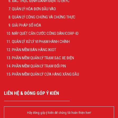
XÁC THỰC ĐỊNH DANH ĐIỆN TỬ EKYC
QUẢN LÝ HÓA ĐƠN ĐẦU VÀO
QUẢN LÝ CÔNG CHỨNG VÀ CHỨNG THỰC
GIẢI PHÁP SỐ HÓA
MÁY QUÉT CĂN CƯỚC CÔNG DÂN ICORP-ID
QUẢN LÝ XỬ LÝ VI PHẠM HÀNH CHÍNH
PHẦN MỀM BÁN HÀNG IKIOT
PHẦN MỀM QUẢN LÝ TRẠM SẠC XE ĐIỆN
PHẦN MỀM QUẢN LÝ TRẠM ĐỔI PIN
PHẦN MỀM QUẢN LÝ CỬA HÀNG XĂNG DẦU
LIÊN HỆ & ĐÓNG GÓP Ý KIẾN
Hãy đóng góp ý kiến để chúng tôi hoàn thiện hơn!