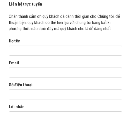
Chọn dịch vụ cần hỗ trợ
Email
*
*
Liên hệ trực tuyến
Chân thành cảm ơn quý khách đã dành thời gian cho Chúng tôi, để
thuận tiện, quý khách có thể liên lạc với chúng tôi bằng bất kì
Địa chỉ doanh nghiệp
*
Danh mục hỗ trợ
*
phương thức nào dưới đây mà quý khách cho là dễ dàng nhất
Họ tên
Loại yêu cầu
*
Chọn sản phẩm/dịch vụ mua
*
Email
Số điện thoại
Tôi đã đọc và xác nhận
Chính sách bảo vệ dữ
liệu cá nhân
Tôi đã đọc và xác nhận
Chính sách bảo vệ dữ
Lời nhắn
liệu cá nhân